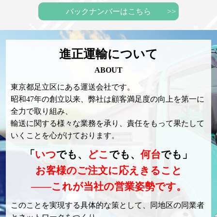
バックナンバーはこちら
進正運輸について
ABOUT
東京都足立区にある運送会社です。
昭和47年の創立以来、弊社は顧客満足度の向上を第一に
全力で取り組み、
輸送に関する様々な業務を承り、責任をもって果たして
いくことを心がけております。
「
いつ
でも、
どこ
でも、
何台
でも」
お客様のご注文に応えきること
――これが当社の営業姿勢です。
このことを実現する具体的な策として、同地区の同業者